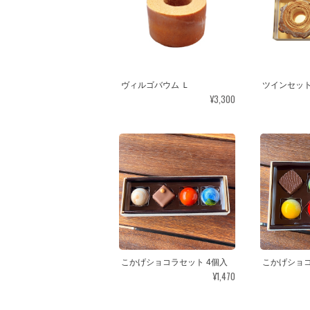
ヴィルゴバウム Ｌ
ツインセッ
¥3,300
こかげショコラセット 4個入
こかげショコ
¥1,470