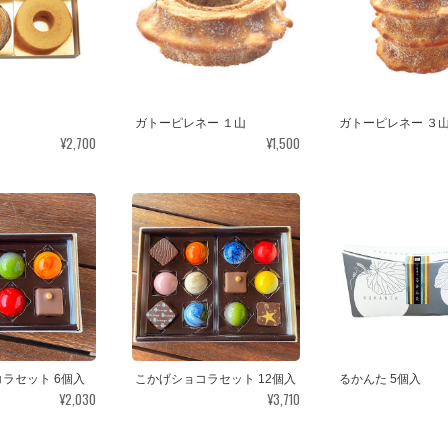
ト
ガトーピレネー １山
ガトーピレネー ３
¥2,700
¥1,500
ラセット 6個入
こかげショコラセット 12個入
るかんた 5個入
¥2,030
¥3,710