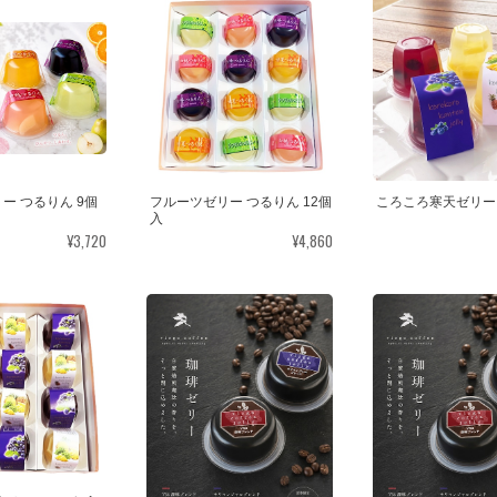
ー つるりん 9個
フルーツゼリー つるりん 12個
ころころ寒天ゼリー
入
¥3,720
¥4,860