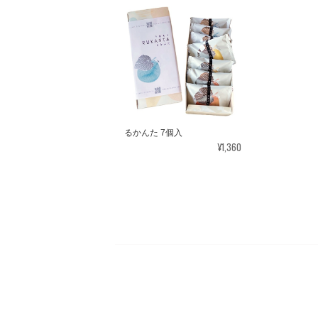
るかんた 7個入
¥1,360